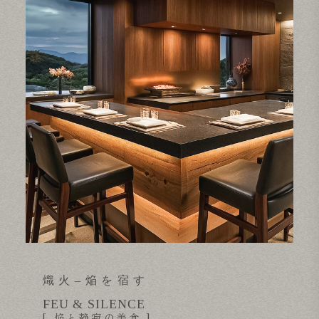
熾火–焔を宿す
FEU & SILENCE
[ 焔と静寂の美食 ]