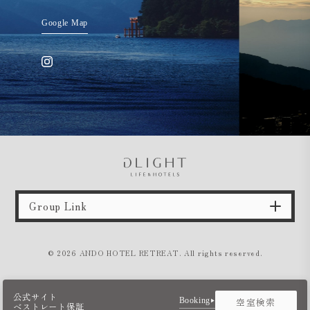
Google Map
Group Link
Bridal
© 2026 ANDO HOTEL RETREAT. All rights reserved.
奈良
ザ・ヒルトップテラス奈良
イリスウォーターテラスあやめ池
公式サイト
空室検索
Booking
▶︎
ベストレート保証