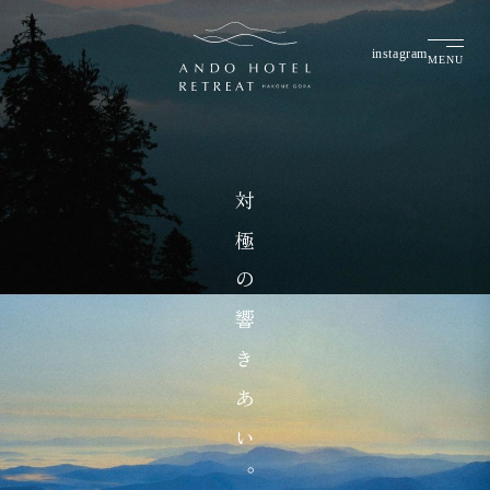
instagram
MENU
対極の
響きあい。